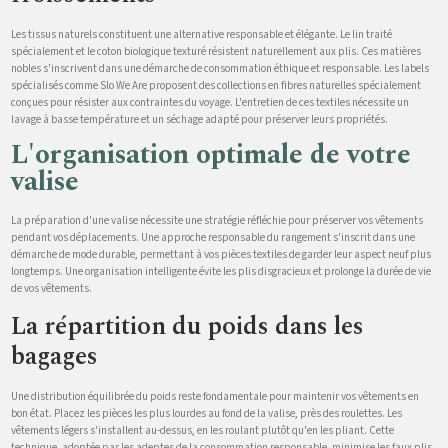
Les tissus naturels constituent une alternative responsable et élégante. Le lin traité
spécialement et le coton biologique texturé résistent naturellement aux plis. Ces matières
nobles s'inscrivent dans une démarche de consommation éthique et responsable. Les labels
spécialisés comme Slo We Are proposent des collections en fibres naturelles spécialement
conçues pour résister aux contraintes du voyage. L'entretien de ces textiles nécessite un
lavage à basse température et un séchage adapté pour préserver leurs propriétés.
L'organisation optimale de votre
valise
La préparation d'une valise nécessite une stratégie réfléchie pour préserver vos vêtements
pendant vos déplacements. Une approche responsable du rangement s'inscrit dans une
démarche de mode durable, permettant à vos pièces textiles de garder leur aspect neuf plus
longtemps. Une organisation intelligente évite les plis disgracieux et prolonge la durée de vie
de vos vêtements.
La répartition du poids dans les
bagages
Une distribution équilibrée du poids reste fondamentale pour maintenir vos vêtements en
bon état. Placez les pièces les plus lourdes au fond de la valise, près des roulettes. Les
vêtements légers s'installent au-dessus, en les roulant plutôt qu'en les pliant. Cette
technique, adoptée par les adeptes de la consommation responsable, minimise les faux plis