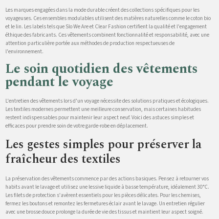
Les marques engagées dans la mode durable créent des collections spécifiques pour les
voyageuses. Ces ensembles modulables utilisent des matières naturelles comme le coton bio
et le lin. Les labels tels que Slo We Are et Clear Fashion certifient la qualité et l'engagement
éthique des fabricants. Ces vêtements combinent fonctionnalité et responsabilité, avec une
attention particulière portée aux méthodes de production respectueuses de
l'environnement.
Le soin quotidien des vêtements
pendant le voyage
L'entretien des vêtements lors d'un voyage nécessite des solutions pratiques et écologiques.
Les textiles modernes permettent une meilleure conservation, mais certaines habitudes
restent indispensables pour maintenir leur aspect neuf. Voici des astuces simples et
efficaces pour prendre soin de votre garde-robe en déplacement.
Les gestes simples pour préserver la
fraîcheur des textiles
La préservation des vêtements commence par des actions basiques. Pensez à retourner vos
habits avant le lavage et utilisez une lessive liquide à basse température, idéalement 30°C.
Les filets de protection s'avèrent essentiels pour les pièces délicates. Pour les chemises,
fermez les boutons et remontez les fermetures éclair avant le lavage. Un entretien régulier
avec une brosse douce prolonge la durée de vie des tissus et maintient leur aspect soigné.