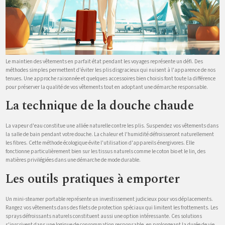
Le maintien des vêtements en parfait état pendant les voyages représente un défi. Des
méthodes simples permettent d'éviter les plis disgracieux qui nuisent à l'apparence de nos
tenues. Une approche raisonnée et quelques accessoires bien choisis font toute la différence
pour préserver la qualité de vos vêtements tout en adoptant une démarche responsable.
La technique de la douche chaude
La vapeur d'eau constitue une alliée naturelle contre les plis. Suspendez vos vêtements dans
la salle de bain pendant votre douche. La chaleur et l'humidité défroisseront naturellement
les fibres. Cette méthode écologique évite l'utilisation d'appareils énergivores. Elle
fonctionne particulièrement bien sur les tissus naturels comme le coton bio et le lin, des
matières privilégiées dans une démarche de mode durable.
Les outils pratiques à emporter
Un mini-steamer portable représente un investissement judicieux pour vos déplacements.
Rangez vos vêtements dans des filets de protection spéciaux qui limitent les frottements. Les
sprays défroissants naturels constituent aussi une option intéressante. Ces solutions
s'inscrivent dans une logique de consommation responsable, en prolongeant la durée de vie