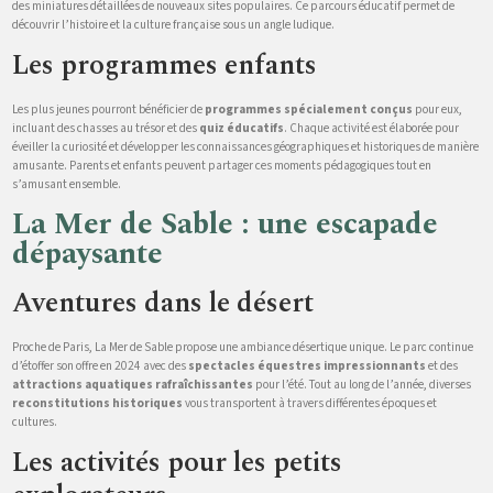
des miniatures détaillées de nouveaux sites populaires. Ce parcours éducatif permet de
découvrir l’histoire et la culture française sous un angle ludique.
Les programmes enfants
Les plus jeunes pourront bénéficier de
programmes spécialement conçus
pour eux,
incluant des chasses au trésor et des
quiz éducatifs
. Chaque activité est élaborée pour
éveiller la curiosité et développer les connaissances géographiques et historiques de manière
amusante. Parents et enfants peuvent partager ces moments pédagogiques tout en
s’amusant ensemble.
La Mer de Sable : une escapade
dépaysante
Aventures dans le désert
Proche de Paris, La Mer de Sable propose une ambiance désertique unique. Le parc continue
d’étoffer son offre en 2024 avec des
spectacles équestres impressionnants
et des
attractions aquatiques rafraîchissantes
pour l’été. Tout au long de l’année, diverses
reconstitutions historiques
vous transportent à travers différentes époques et
cultures.
Les activités pour les petits