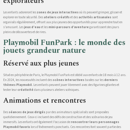
explorateurs
Les enfants adoreront les
zones de jeux interactives
où ils peuvent grimper, glisser et
explorer en toute sécurité. Des
ateliers créatifs
et des
activités artisanales
sont
organisés régulièrement, offrant aux plus jeunes des opportunités pour apprendre tout en
s’amusant. Les
jeux d’eau
et les
mini-parcours d’aventure
garantissent des jours
pleins de découvertes et de rires.
Playmobil FunPark : le monde des
jouets grandeur nature
Réservé aux plus jeunes
Situé en périphérie de Paris, le Playmobil FunPark est dédié aux enfants de 18 mois à 12 ans.
En 2024, les nouveautés incluent des
scènes interactives
basées sur les
derniers
thèmes Playmobil
. Les enfants peuvent jouer librement avec des figurines géantes et
tester leur
créativité
dans plusieurs ateliers scéniques.
Animations et rencontres
Des
séances de jeux dirigés
par des animateurs spécialisés sont proposées
quotidiennement. Ceux-ci incluent des défis de construction et des scénarios de jeu
immersifs. Les enfants ont également l’occasion de
rencontrer leurs personnages
Playmobil favoris
lors d’événements ponctuels. Ces rencontres font souvent partie des