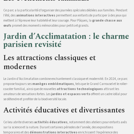
Ce parc a la particularité d’organiser des journées spéciales dédiées aux familles. Pendant
l’été, des
animations interactives
permettent aux enfants de participer à des jeux qui
mettent à l’épreuve leur habileté et leur courage. Pour Pâques, la
grande chasse aux
œufs
promet des moments mémorables pour petits et grands.
Jardin d’Acclimatation : le charme
parisien revisité
Les attractions classiques et
modernes
Le Jardin d’Acclimatation combine enchantement classique et modernité. En 2024, ce parc
propose toujours ses
manèges emblématiques
, tels que le Grand Carrousel et le roller-
coaster familial, ainsi que de nouvelles
attractions technologiques
attirant les
amateurs de sensations fortes. Les
jardins et espaces verts
offrent un cadre idéal pour
se détendre et profiter de la biodiversité locale.
Activités éducatives et divertissantes
Ce lieu abrite diverses
activités éducatives
, notamment des ateliers pour enfants axés
sur la science et la nature. Durant certaines périodes de l’année, des expositions
temporaires et des
démonstrations interactives
enrichissent l’expérience des