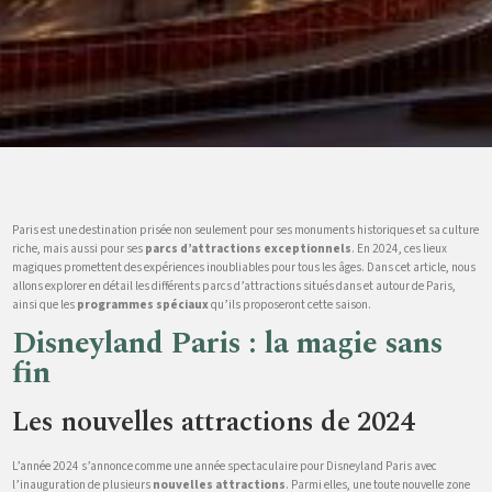
Paris est une destination prisée non seulement pour ses monuments historiques et sa culture
riche, mais aussi pour ses
parcs d’attractions exceptionnels
. En 2024, ces lieux
magiques promettent des expériences inoubliables pour tous les âges. Dans cet article, nous
allons explorer en détail les différents parcs d’attractions situés dans et autour de Paris,
ainsi que les
programmes spéciaux
qu’ils proposeront cette saison.
Disneyland Paris : la magie sans
fin
Les nouvelles attractions de 2024
L’année 2024 s’annonce comme une année spectaculaire pour Disneyland Paris avec
l’inauguration de plusieurs
nouvelles attractions
. Parmi elles, une toute nouvelle zone