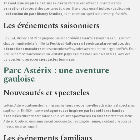
thématique inspirée des super-héros
verra le jour, offrant aux visiteurs des
sensations fortes
et des aventures épiques. Il serait également judicieux de découvrir
l’
extension du parc Disney Studios
, où de nouveaux spectacles seront présentés.
Les événements saisonniers
En 2024, Disneyland Paris propose une série d’
événements saisonniers
qui raviront
chaque membre de la famille. Le
Festival Halloween Spooktacular
revient avec des
décorations macabres
et des rencontres effrayantes avec vos personnages préférés. Pour
Noël, le parc se transforme en un véritable
pays des merveilles hivernales
, avec des
parades féeriques et des
spectacles lumineux
.
Parc Astérix : une aventure
gauloise
Nouveautés et spectacles
Le Parc Astérix continue de charmer ses visiteurs avec de nouvelles attractions et spectacles
captivants. En 2024, une
montagne russe inspirée par les célèbres bandes
dessinées
offrira des sensations uniques. Des
spectacles en direct
mettant en scène
Astérix, Obélix et leurs amis seront proposés tout au long de l’année, ajoutant une dose de
rire et d’émerveillement.
Les événements familiaux