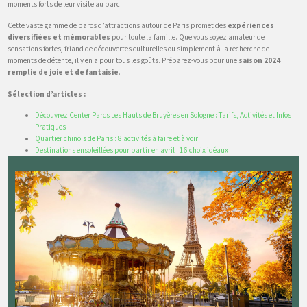
moments forts de leur visite au parc.
Cette vaste gamme de parcs d’attractions autour de Paris promet des
expériences
diversifiées et mémorables
pour toute la famille. Que vous soyez amateur de
sensations fortes, friand de découvertes culturelles ou simplement à la recherche de
moments de détente, il y en a pour tous les goûts. Préparez-vous pour une
saison 2024
remplie de joie et de fantaisie
.
Sélection d’articles :
Découvrez Center Parcs Les Hauts de Bruyères en Sologne : Tarifs, Activités et Infos
Pratiques
Quartier chinois de Paris : 8 activités à faire et à voir
Destinations ensoleillées pour partir en avril : 16 choix idéaux