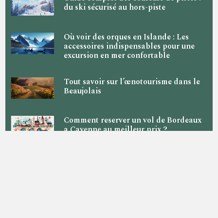
du ski sécurisé au hors-piste
Où voir des orques en Islande : Les
accessoires indispensables pour une
excursion en mer confortable
Tout savoir sur l’œnotourisme dans le
Beaujolais
Comment reserver un vol de Bordeaux
a Cayenne au meilleur prix ?
Quand partir aux Maldives : conseils
pour choisir la meilleure periode
Decouvrez Center Parcs Les Hauts de
Bruyeres en Sologne : Tarifs, Activites
et Infos Pratiques